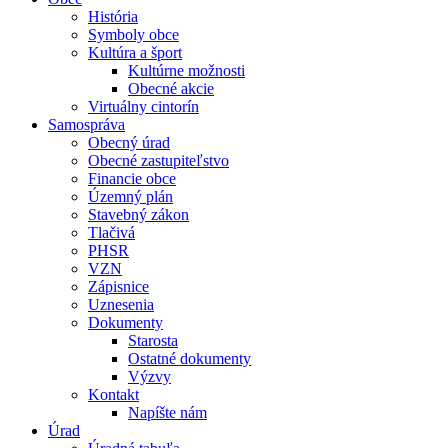
História
Symboly obce
Kultúra a šport
Kultúrne možnosti
Obecné akcie
Virtuálny cintorín
Samospráva
Obecný úrad
Obecné zastupiteľstvo
Financie obce
Územný plán
Stavebný zákon
Tlačivá
PHSR
VZN
Zápisnice
Uznesenia
Dokumenty
Starosta
Ostatné dokumenty
Výzvy
Kontakt
Napíšte nám
Úrad