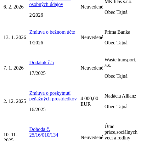
MK hlas s.r.o.
osobných údajov
6. 2. 2026
Neuvedené
Obec Tajná
2/2026
Zmluva o bežnom účte
Prima Banka
13. 1. 2026
Neuvedené
1/2026
Obec Tajná
Waste transport,
Dodatok č.5
a.s.
7. 1. 2026
Neuvedené
17/2025
Obec Tajná
Zmluva o poskytnutí
Nadácia Allianz
4 000,00
peňažných prostriedkov
2. 12. 2025
EUR
Obec Tajná
16/2025
Úrad
Dohoda č.
práce,sociálnych
10. 11.
25/16/010/134
Neuvedené
vecí a rodiny
2025