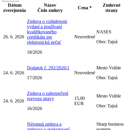
Dátum
Názov
Zmluvné
Cena *
zverejnenia
Číslo zmluvy
strany
Zmluva o vzdialenom
vydaní a používaní
kvalifikovaného
NASES
26. 6. 2026
Neuvedené
certifikátu pre
Obec Tajná
elektronickú pečať
18/2026
Dodatok č. 292/2026/1
Mesto Vráble
24. 6. 2026
Neuvedené
17/2026
Obec Tajná
Zmluva o zabezpečení
Mesto Vráble
15,00
rozvozu stravy
24. 6. 2026
EUR
Obec Tajná
16/2026
Nájomná zmluva a
Sharp business
zmluvva o poskytovaní
systems