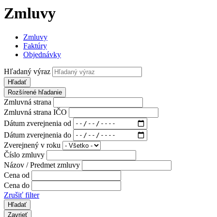
Zmluvy
Zmluvy
Faktúry
Objednávky
Hľadaný výraz
Hľadať
Rozšírené hľadanie
Zmluvná strana
Zmluvná strana IČO
Dátum zverejnenia od
Dátum zverejnenia do
Zverejnený v roku
Číslo zmluvy
Názov / Predmet zmluvy
Cena od
Cena do
Zrušiť filter
Zavrieť