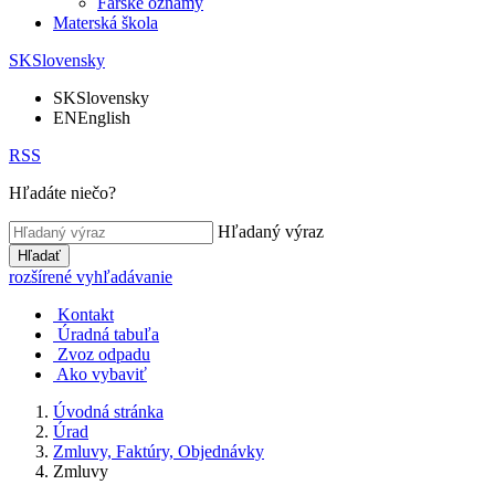
Farské oznamy
Materská škola
SK
Slovensky
SK
Slovensky
EN
English
RSS
Hľadáte niečo?
Hľadaný výraz
Hľadať
rozšírené vyhľadávanie
Kontakt
Úradná tabuľa
Zvoz odpadu
Ako vybaviť
Úvodná stránka
Úrad
Zmluvy, Faktúry, Objednávky
Zmluvy