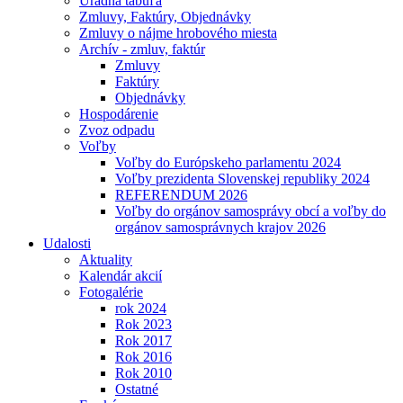
Úradná tabuľa
Zmluvy, Faktúry, Objednávky
Zmluvy o nájme hrobového miesta
Archív - zmluv, faktúr
Zmluvy
Faktúry
Objednávky
Hospodárenie
Zvoz odpadu
Voľby
Voľby do Európskeho parlamentu 2024
Voľby prezidenta Slovenskej republiky 2024
REFERENDUM 2026
Voľby do orgánov samosprávy obcí a voľby do
orgánov samosprávnych krajov 2026
Udalosti
Aktuality
Kalendár akcií
Fotogalérie
rok 2024
Rok 2023
Rok 2017
Rok 2016
Rok 2010
Ostatné