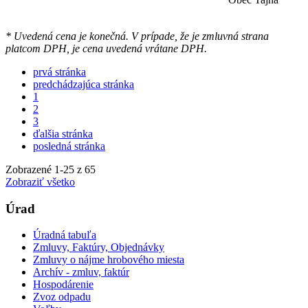
* Uvedená cena je konečná. V prípade, že je zmluvná strana
platcom DPH, je cena uvedená vrátane DPH.
prvá stránka
predchádzajúca stránka
1
2
3
ďalšia stránka
posledná stránka
Zobrazené
1
-
25
z 65
Zobraziť všetko
Úrad
Úradná tabuľa
Zmluvy, Faktúry, Objednávky
Zmluvy o nájme hrobového miesta
Archív - zmluv, faktúr
Hospodárenie
Zvoz odpadu