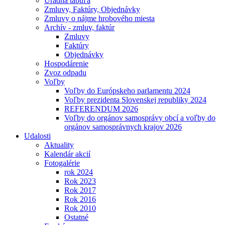
Úradná tabuľa
Zmluvy, Faktúry, Objednávky
Zmluvy o nájme hrobového miesta
Archív - zmluv, faktúr
Zmluvy
Faktúry
Objednávky
Hospodárenie
Zvoz odpadu
Voľby
Voľby do Európskeho parlamentu 2024
Voľby prezidenta Slovenskej republiky 2024
REFERENDUM 2026
Voľby do orgánov samosprávy obcí a voľby do
orgánov samosprávnych krajov 2026
Udalosti
Aktuality
Kalendár akcií
Fotogalérie
rok 2024
Rok 2023
Rok 2017
Rok 2016
Rok 2010
Ostatné