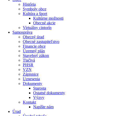
História
Symboly obce
Kultúra a šport
Kultúrne možnosti
Obecné akcie
Virtuálny cintorín
Samospráva
Obecný úrad
Obecné zastupiteľstvo
Financie obce
Územný plán
Stavebný zákon
Tlačivá
PHSR
VZN
Zápisnice
Uznesenia
Dokumenty
Starosta
Ostatné dokumenty
Výzvy
Kontakt
Napíšte nám
Úrad