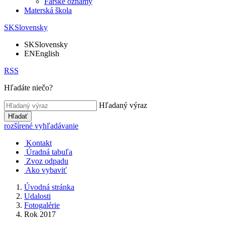
Farské oznamy
Materská škola
SK
Slovensky
SK
Slovensky
EN
English
RSS
Hľadáte niečo?
Hľadaný výraz
Hľadať
rozšírené vyhľadávanie
Kontakt
Úradná tabuľa
Zvoz odpadu
Ako vybaviť
Úvodná stránka
Udalosti
Fotogalérie
Rok 2017