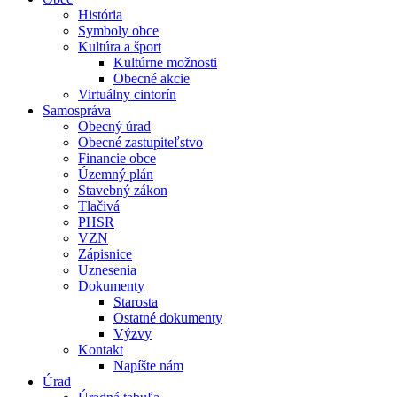
História
Symboly obce
Kultúra a šport
Kultúrne možnosti
Obecné akcie
Virtuálny cintorín
Samospráva
Obecný úrad
Obecné zastupiteľstvo
Financie obce
Územný plán
Stavebný zákon
Tlačivá
PHSR
VZN
Zápisnice
Uznesenia
Dokumenty
Starosta
Ostatné dokumenty
Výzvy
Kontakt
Napíšte nám
Úrad