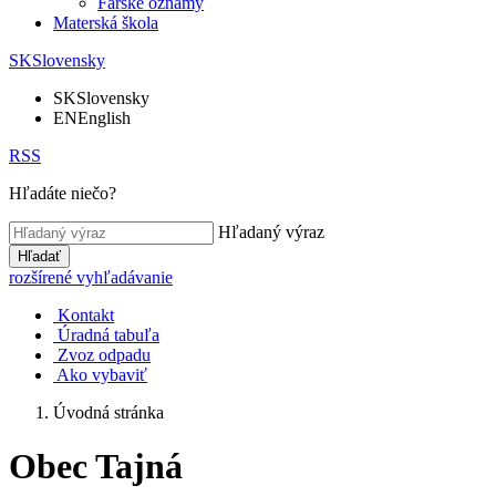
Farské oznamy
Materská škola
SK
Slovensky
SK
Slovensky
EN
English
RSS
Hľadáte niečo?
Hľadaný výraz
Hľadať
rozšírené vyhľadávanie
Kontakt
Úradná tabuľa
Zvoz odpadu
Ako vybaviť
Úvodná stránka
Obec Tajná