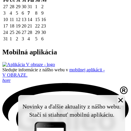
Po
Ut
St
Št
Pia
So
Ne
27
28
29
30
31
1
2
3
4
5
6
7
8
9
10
11
12
13
14
15
16
17
18
19
20
21
22
23
24
25
26
27
28
29
30
31
1
2
3
4
5
6
Mobilná aplikácia
Sledujte informácie z nášho webu v
mobilnej aplikácii -
V OBRAZE.
hore
×
Novinky a ďalšie aktuality z nášho webu.
Stačí si stiahnuť mobilnú aplikáciu.