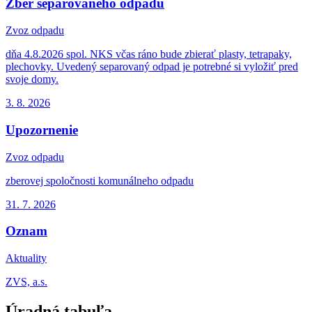
Zber separovaného odpadu
Zvoz odpadu
dňa 4.8.2026 spol. NKS včas ráno bude zbierať plasty, tetrapaky,
plechovky. Uvedený separovaný odpad je potrebné si vyložiť pred
svoje domy.
3. 8.
2026
Upozornenie
Zvoz odpadu
zberovej spoločnosti komunálneho odpadu
31. 7.
2026
Oznam
Aktuality
ZVS, a.s.
Úradná tabuľa