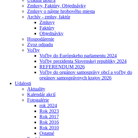
Úradná tabuľa
Zmluvy, Faktúry, Objednávky
Zmluvy o nájme hrobového miesta
Archív - zmluv, faktúr
Zmluvy
Faktúry
Objednávky
Hospodárenie
Zvoz odpadu
Voľby
Voľby do Európskeho parlamentu 2024
Voľby prezidenta Slovenskej republiky 2024
REFERENDUM 2026
Voľby do orgánov samosprávy obcí a voľby do
orgánov samosprávnych krajov 2026
Udalosti
Aktuality
Kalendár akcií
Fotogalérie
rok 2024
Rok 2023
Rok 2017
Rok 2016
Rok 2010
Ostatné