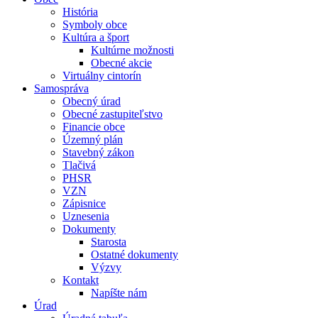
História
Symboly obce
Kultúra a šport
Kultúrne možnosti
Obecné akcie
Virtuálny cintorín
Samospráva
Obecný úrad
Obecné zastupiteľstvo
Financie obce
Územný plán
Stavebný zákon
Tlačivá
PHSR
VZN
Zápisnice
Uznesenia
Dokumenty
Starosta
Ostatné dokumenty
Výzvy
Kontakt
Napíšte nám
Úrad