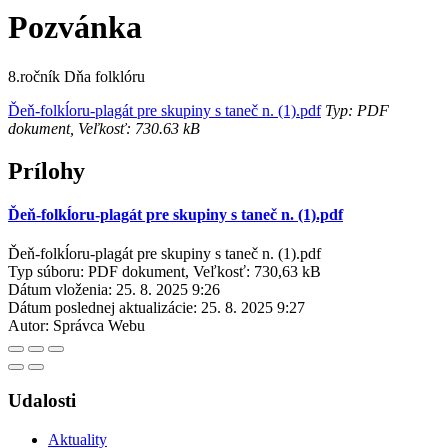
Pozvánka
8.ročník Dňa folklóru
Ďeň-folkĺoru-plagát pre skupiny s taneč n. (1).pdf
Typ: PDF
dokument, Veľkosť: 730.63 kB
Prílohy
Ďeň-folkĺoru-plagát pre skupiny s taneč n. (1).pdf
Ďeň-folkĺoru-plagát pre skupiny s taneč n. (1).pdf
Typ súboru: PDF dokument, Veľkosť: 730,63 kB
Dátum vloženia:
25. 8. 2025 9:26
Dátum poslednej aktualizácie:
25. 8. 2025 9:27
Autor:
Správca Webu
Udalosti
Aktuality