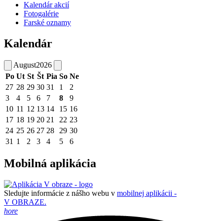
Kalendár akcií
Fotogalérie
Farské oznamy
Kalendár
August
2026
Po
Ut
St
Št
Pia
So
Ne
27
28
29
30
31
1
2
3
4
5
6
7
8
9
10
11
12
13
14
15
16
17
18
19
20
21
22
23
24
25
26
27
28
29
30
31
1
2
3
4
5
6
Mobilná aplikácia
Sledujte informácie z nášho webu v
mobilnej aplikácii -
V OBRAZE.
hore