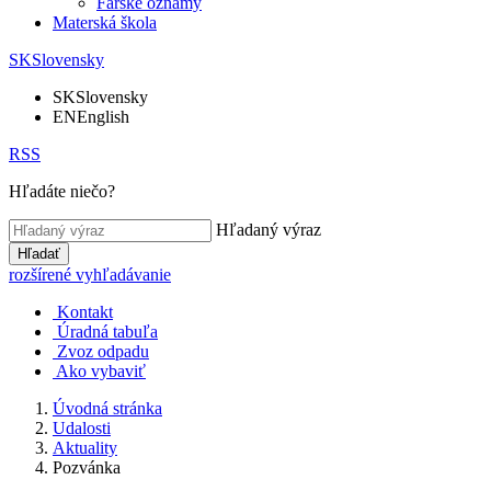
Farské oznamy
Materská škola
SK
Slovensky
SK
Slovensky
EN
English
RSS
Hľadáte niečo?
Hľadaný výraz
Hľadať
rozšírené vyhľadávanie
Kontakt
Úradná tabuľa
Zvoz odpadu
Ako vybaviť
Úvodná stránka
Udalosti
Aktuality
Pozvánka