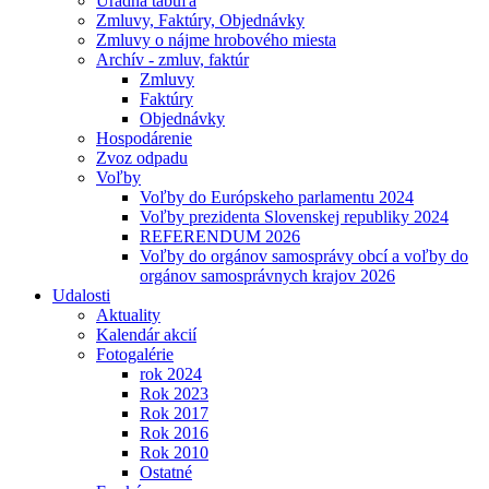
Úradná tabuľa
Zmluvy, Faktúry, Objednávky
Zmluvy o nájme hrobového miesta
Archív - zmluv, faktúr
Zmluvy
Faktúry
Objednávky
Hospodárenie
Zvoz odpadu
Voľby
Voľby do Európskeho parlamentu 2024
Voľby prezidenta Slovenskej republiky 2024
REFERENDUM 2026
Voľby do orgánov samosprávy obcí a voľby do
orgánov samosprávnych krajov 2026
Udalosti
Aktuality
Kalendár akcií
Fotogalérie
rok 2024
Rok 2023
Rok 2017
Rok 2016
Rok 2010
Ostatné