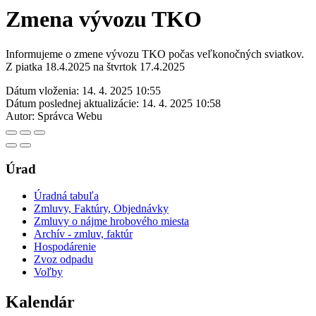
Zmena vývozu TKO
Informujeme o zmene vývozu TKO počas veľkonočných sviatkov.
Z piatka 18.4.2025 na štvrtok 17.4.2025
Dátum vloženia:
14. 4. 2025 10:55
Dátum poslednej aktualizácie:
14. 4. 2025 10:58
Autor:
Správca Webu
Úrad
Úradná tabuľa
Zmluvy, Faktúry, Objednávky
Zmluvy o nájme hrobového miesta
Archív - zmluv, faktúr
Hospodárenie
Zvoz odpadu
Voľby
Kalendár