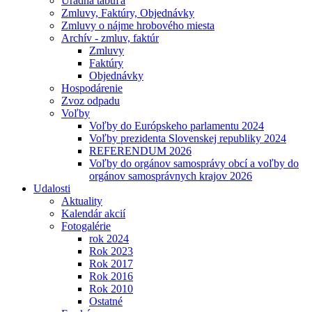
Úradná tabuľa
Zmluvy, Faktúry, Objednávky
Zmluvy o nájme hrobového miesta
Archív - zmluv, faktúr
Zmluvy
Faktúry
Objednávky
Hospodárenie
Zvoz odpadu
Voľby
Voľby do Európskeho parlamentu 2024
Voľby prezidenta Slovenskej republiky 2024
REFERENDUM 2026
Voľby do orgánov samosprávy obcí a voľby do
orgánov samosprávnych krajov 2026
Udalosti
Aktuality
Kalendár akcií
Fotogalérie
rok 2024
Rok 2023
Rok 2017
Rok 2016
Rok 2010
Ostatné