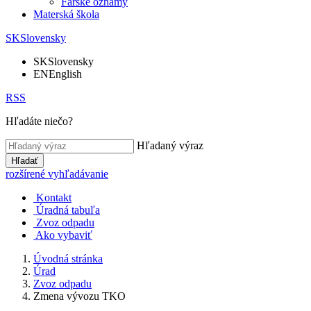
Farské oznamy
Materská škola
SK
Slovensky
SK
Slovensky
EN
English
RSS
Hľadáte niečo?
Hľadaný výraz
Hľadať
rozšírené vyhľadávanie
Kontakt
Úradná tabuľa
Zvoz odpadu
Ako vybaviť
Úvodná stránka
Úrad
Zvoz odpadu
Zmena vývozu TKO