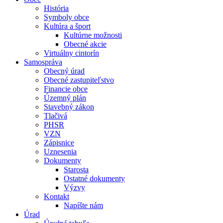
História
Symboly obce
Kultúra a šport
Kultúrne možnosti
Obecné akcie
Virtuálny cintorín
Samospráva
Obecný úrad
Obecné zastupiteľstvo
Financie obce
Územný plán
Stavebný zákon
Tlačivá
PHSR
VZN
Zápisnice
Uznesenia
Dokumenty
Starosta
Ostatné dokumenty
Výzvy
Kontakt
Napíšte nám
Úrad